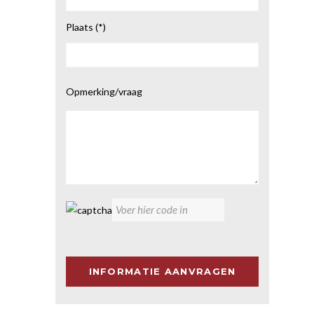
Plaats (*)
Gelieve
Opmerking/vraag
dit
veld
leeg
te
laten.