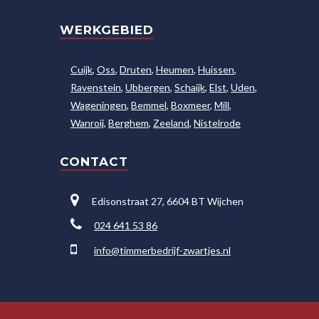
WERKGEBIED
Cuijk
,
Oss
,
Druten
,
Heumen
,
Huissen
,
Ravenstein
,
Ubbergen
,
Schaijk
,
Elst
,
Uden
,
Wageningen
,
Bemmel
,
Boxmeer
,
Mill
,
Wanroij
,
Berghem
,
Zeeland
,
Nistelrode
CONTACT
Edisonstraat 27, 6604 BT Wijchen
024 641 53 86
info@timmerbedrijf-zwartjes.nl