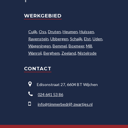
WERKGEBIED
Cuijk
,
Oss
,
Druten
,
Heumen
,
Huissen
,
Ravenstein
,
Ubbergen
,
Schaijk
,
Elst
,
Uden
,
Wageningen
,
Bemmel
,
Boxmeer
,
Mill
,
Wanroij
,
Berghem
,
Zeeland
,
Nistelrode
CONTACT
Edisonstraat 27, 6604 BT Wijchen
024 641 53 86
info@timmerbedrijf-zwartjes.nl