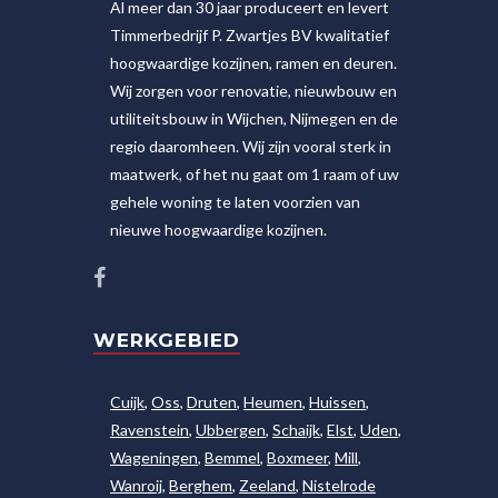
Al meer dan 30 jaar produceert en levert
Timmerbedrijf P. Zwartjes BV kwalitatief
hoogwaardige kozijnen, ramen en deuren.
Wij zorgen voor renovatie, nieuwbouw en
utiliteitsbouw in Wijchen, Nijmegen en de
regio daaromheen. Wij zijn vooral sterk in
maatwerk, of het nu gaat om 1 raam of uw
gehele woning te laten voorzien van
nieuwe hoogwaardige kozijnen.
WERKGEBIED
Cuijk
,
Oss
,
Druten
,
Heumen
,
Huissen
,
Ravenstein
,
Ubbergen
,
Schaijk
,
Elst
,
Uden
,
Wageningen
,
Bemmel
,
Boxmeer
,
Mill
,
Wanroij
,
Berghem
,
Zeeland
,
Nistelrode