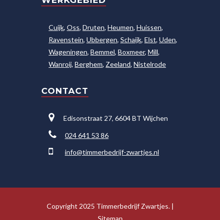
WERKGEBIED
Cuijk
,
Oss
,
Druten
,
Heumen
,
Huissen
,
Ravenstein
,
Ubbergen
,
Schaijk
,
Elst
,
Uden
,
Wageningen
,
Bemmel
,
Boxmeer
,
Mill
,
Wanroij
,
Berghem
,
Zeeland
,
Nistelrode
CONTACT
Edisonstraat 27, 6604 BT Wijchen
024 641 53 86
info@timmerbedrijf-zwartjes.nl
Copyright 2025 Timmerbedrijf Zwartjes. |
Sitemap