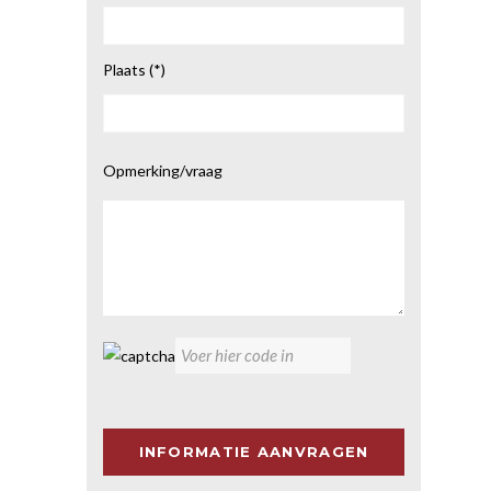
Plaats (*)
Gelieve
Opmerking/vraag
dit
veld
leeg
te
laten.