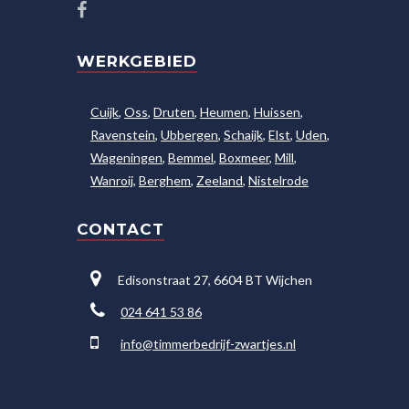
WERKGEBIED
Cuijk
,
Oss
,
Druten
,
Heumen
,
Huissen
,
Ravenstein
,
Ubbergen
,
Schaijk
,
Elst
,
Uden
,
Wageningen
,
Bemmel
,
Boxmeer
,
Mill
,
Wanroij
,
Berghem
,
Zeeland
,
Nistelrode
CONTACT
Edisonstraat 27, 6604 BT Wijchen
024 641 53 86
info@timmerbedrijf-zwartjes.nl